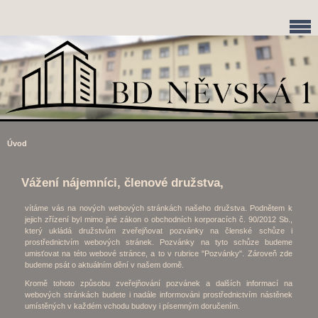
Úvod
Vážení nájemníci, členové družstva,
vítáme vás na nových webových stránkách našeho družstva. Podnětem k
jejich zřízení byl mimo jiné zákon o obchodních korporacích č. 90/2012 Sb.,
který ukládá družstvům zveřejňovat pozvánky na členské schůze i
prostřednictvím webových stránek. Pozvánky na tyto schůze budeme
umisťovat na této webové stránce, a to v rubrice "Pozvánky". Zároveň zde
budeme psát o aktuálním dění v našem domě.
Kromě tohoto způsobu zveřejňování pozvánek a dalších informací na
webových stránkách budete i nadále informováni prostřednictvím nástěnek
umístěných v každém vchodu budovy i písemným doručením.