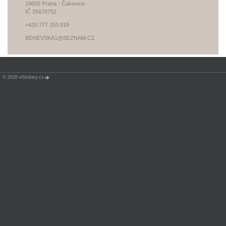
19600 Praha - Čakovice
IČ 25678752
+420 777 253 819
BDNEVSKA1@SEZNAM.CZ
© 2026 eStránky.cz