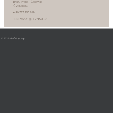
19600 Praha - Čakovice
IČ 25678752
+420 777 253 819
BDNEVSKA1@SEZNAM.CZ
© 2026 eStránky.cz